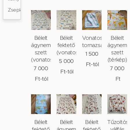
Zsepkendőtartó
Bélelt
Bélelt
Vonatos
Bélelt
ágynemű
fektető
tornazsák
ágynemű
szett
(vonatos)
szett
1 500
(vonatos)
(térkép)
5 000
Ft
-tól
7 000
7 000
Ft
-tól
Ft
-tól
Ft
Bélelt
Bélelt
Bélelt
Tűzoltós
fektető
ágynemű
fektető
vállfás