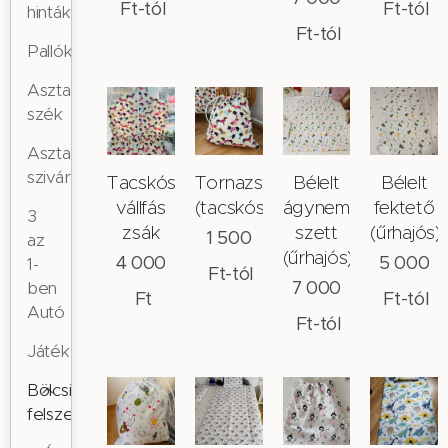
Ft
-tól
Ft
-tól
hinták
Ft
-tól
Pallók
Asztal,
szék
Asztallap
szivárványhintához
Tacskós
Tornazsák
Bélelt
Bélelt
vállfás
(tacskós)
ágynemű
fektető
3
zsák
szett
(űrhajós)
1 500
az
(űrhajós)
4 000
5 000
1-
Ft
-tól
7 000
ben
Ft
Ft
-tól
Autó
Ft
-tól
Játék
Bölcsis/Ovis
felszerelések