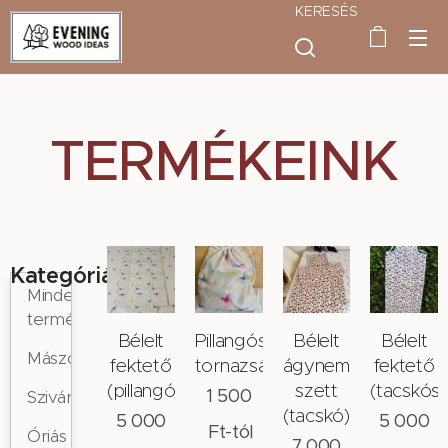
KERESÉS
TERMÉKEINK
Kategóriák
Minden
termék
Bélelt
Pillangós
Bélelt
Bélelt
Mászókák
fektető
tornazsák
ágynemű
fektető
(pillangós)
szett
(tacskós)
1 500
Szivárványhinták
(tacskó)
5 000
5 000
Ft
-tól
Óriás
7 000