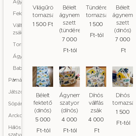
Ágyneműk
Világűrös
Bélelt
Tündéres
Bélelt
Fektetők
tornazsák
ágynemű
tornazsák
ágynemű
szett
szett
1 500
Ft
1 500
Vállfás/ovis
(tündéres)
(dinós)
zsákok
Ft
-tól
7 000
7 000
Tornazsákok
Ft
-tól
Ft
Ágyneműtartó
Babzsákok
Párnák
Játszószőnyegek
Bélelt
Ágyneműtartó
Dínós
Dínós
fektető
szatyor
vállfás
tornazsá
Sópárnák
(dinós)
(dínós)
zsák
1 500
Arckorong
5 000
4 000
4 000
Ft
-tól
Hálós
Ft
-tól
Ft
-tól
Ft
szatyor