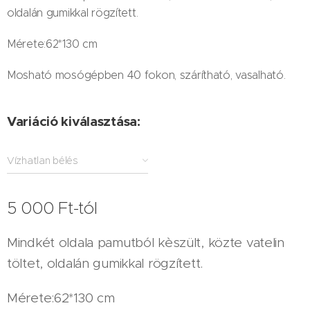
oldalán gumikkal rögzített.
Mérete:62*130 cm
Mosható mosógépben 40 fokon, szárítható, vasalható.
Variáció kiválasztása:
Vízhatlan bélés
5 000
Ft
-tól
Mindkét oldala pamutból kèszült, közte vatelin
töltet, oldalán gumikkal rögzített.
Mérete:62*130 cm