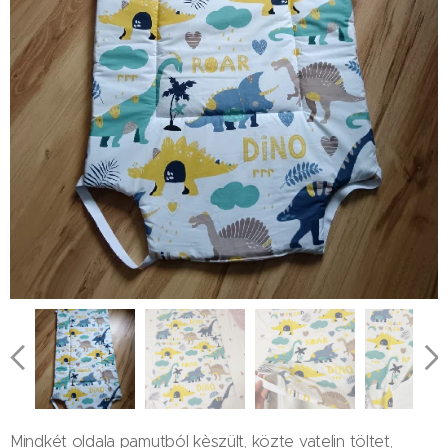
Mindkét oldala pamutból kèszült, közte vatelin töltet,