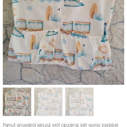
Pamut anyagból készül, elől cipzárral, két gumis zsebbel,