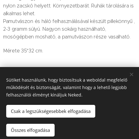
nylon zacskó helyett. Környezetbarát. Ruhák tárolására is
alkalmas lehet.
Pamutvászon és háló felhasználásával készült pillekönnyű ,
2-3 gramm súlyú. Nagyon sokáig használható,
mosógépben mosható, a pamutvászon része vasalható.
Mérete 35*32 cm.
800
Ft
Sütiket használunk, hogy biztosítsuk a weboldal megfelelő
működését és biztonságát, valamint hogy a lehető legjobb
felhasználói élményt kínáljuk Neked.
© 2025 Minden jog fenntartva
ÁSZF
|
Adatvédelmi Nyilatkozat
Sütik
Csak a legszükségesebbek elfogadása
Kosárba
Összes elfogadása