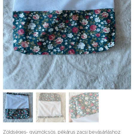
Zöldséges- gyümölcsös, pékárus zacsi bevásárláshoz