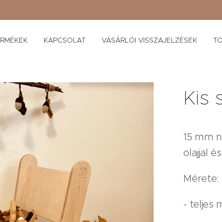
ERMÉKEK
KAPCSOLAT
VÁSÁRLÓI VISSZAJELZÉSEK
TO
Kis 
15 mm ny
olajjal 
Mérete:
- telje