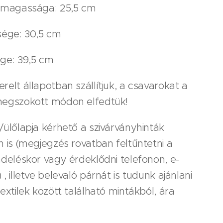
p magassága: 25,5 cm
sége: 30,5 cm
ége: 39,5 cm
relt állapotban szállítjuk, a csavarokat a
megszokott módon elfedtük!
/ülőlapja kérhető a szivárványhinták
n is (megjegzés rovatban feltűntetni a
ndeléskor vagy érdeklődni telefonon, e-
 , illetve belevaló párnát is tudunk ajánlani
textilek között található mintákból, ára
.