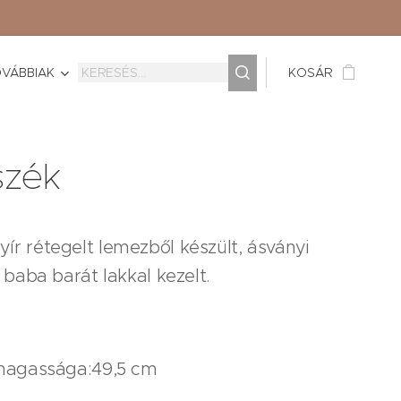
VÁBBIAK
KOSÁR
szék
ír rétegelt lemezből készült, ásványi
és baba barát lakkal kezelt.
s magassága:49,5 cm