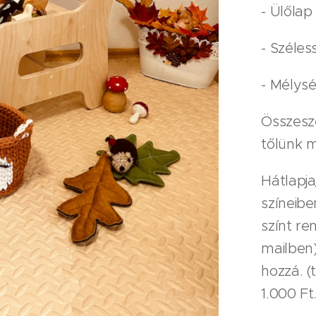
- Ülőla
- Széles
- Mélys
Összesze
tőlünk 
Hátlapja
színeibe
színt re
mailben)
hozzá. (
1.000 Ft