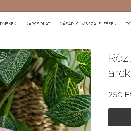
ERMÉKEK
KAPCSOLAT
VÁSÁRLÓI VISSZAJELZÉSEK
TO
Rózs
arc
250
F