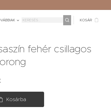
VÁBBIAK
KOSÁR
aszín fehér csillagos
korong
t
Kosárba