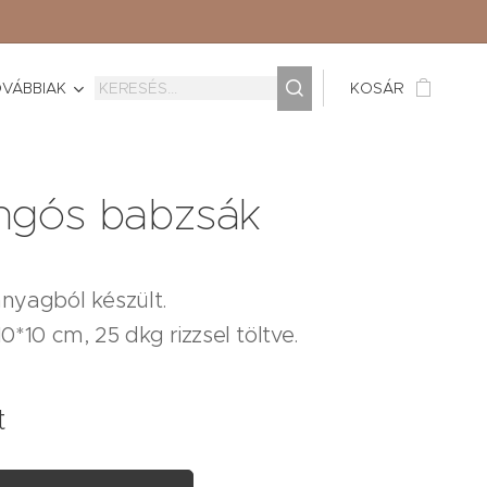
VÁBBIAK
KOSÁR
angós babzsák
nyagból készült.
0*10 cm, 25 dkg rizzsel töltve.
t