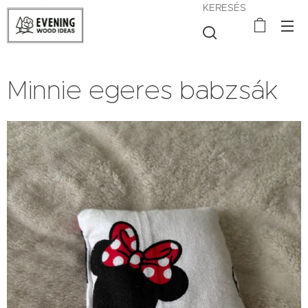
KERESÉS
Minnie egeres babzsák