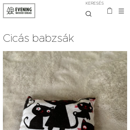
KERESÉS
Cicás babzsák