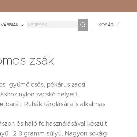
VÁBBIAK
KOSÁR
romos zsák
es- gyümölcsös, pékárus zacsi
áshoz nylon zacskó helyett.
tbarát. Ruhák tárolására is alkalmas
szon és háló felhasználásával készült
nnyű , 2-3 gramm súlyú. Nagyon sokáig