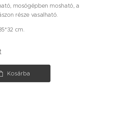
ható, mosógépben mosható, a
szon része vasalható.
35*32 cm.
t
Kosárba