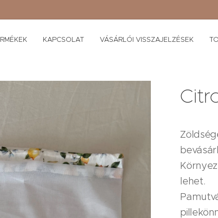
ERMÉKEK
KAPCSOLAT
VÁSÁRLÓI VISSZAJELZÉSEK
TO
Cit
Zöldség
bevásárl
Környeze
lehet.
Pamutvá
pillekö