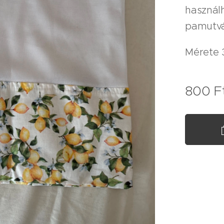
használ
pamutvá
Mérete 
800
F