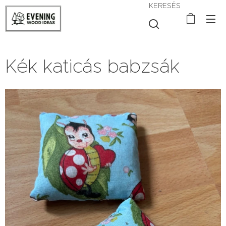
KERESÉS
Kék katicás babzsák