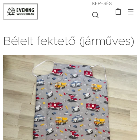
KERESÉS
Bélelt fektető (járműves)