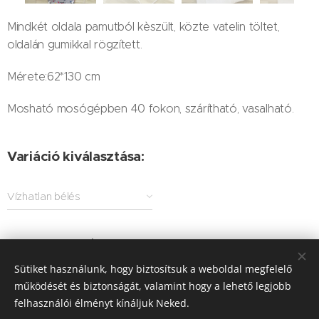
Mindkét oldala pamutból kèszült, közte vatelin töltet,
oldalán gumikkal rögzített.
Mérete:62*130 cm
Mosható mosógépben 40 fokon, szárítható, vasalható.
Variáció kiválasztása:
Vízhatlan bélés
5 000
Ft
-tól
Sütiket használunk, hogy biztosítsuk a weboldal megfelelő
működését és biztonságát, valamint hogy a lehető legjobb
felhasználói élményt kínáljuk Neked.
© 2025 Minden jog fenntartva