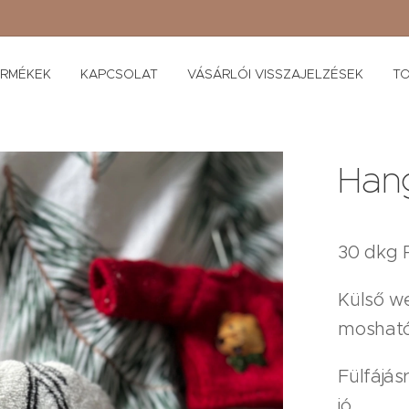
ERMÉKEK
KAPCSOLAT
VÁSÁRLÓI VISSZAJELZÉSEK
TO
Han
30 dkg P
Külső we
mosható
Fülfájás
jó.