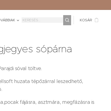
VÁBBIAK
KOSÁR
gjegyes sópárna
arajdi sóval töltve.
llsoft huzata tépőzárral leszedhető,
.
ra,pocak fájásra, asztmára, megfázásra is