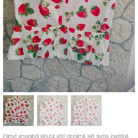
Pamut anyagból készül, elől cipzárral, két gumis zsebbel,