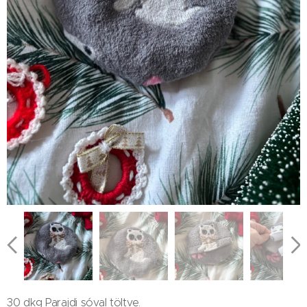
30 dkg Parajdi sóval töltve.