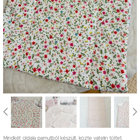
Mindkét oldala pamutból kèszült, közte vatelin töltet,