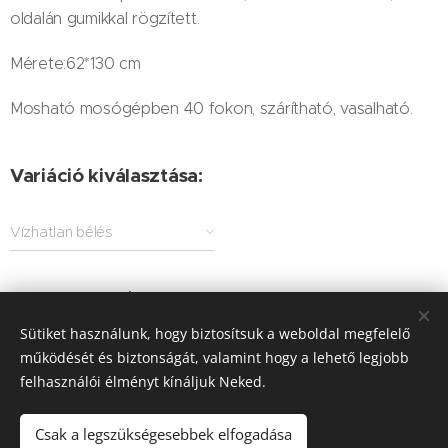
oldalán gumikkal rögzített.
Mérete:62*130 cm
Mosható mosógépben 40 fokon, szárítható, vasalható.
Variáció kiválasztása:
Vízhatlan bélés
5 000
Ft
-tól
Sütiket használunk, hogy biztosítsuk a weboldal megfelelő
működését és biztonságát, valamint hogy a lehető legjobb
felhasználói élményt kínáljuk Neked.
© 2025 Minden jog fenntartva
ÁSZF
|
Adatvédelmi Nyilatkozat
Sütik
Csak a legszükségesebbek elfogadása