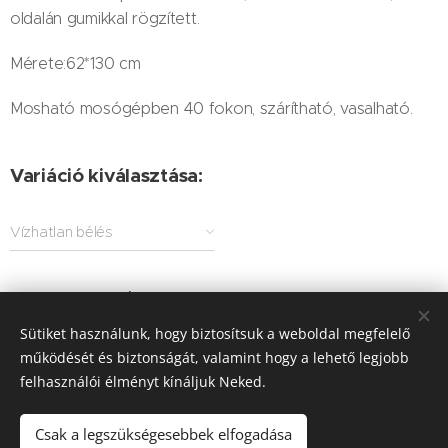
oldalán gumikkal rögzített.
Mérete:62*130 cm
Mosható mosógépben 40 fokon, szárítható, vasalható.
Variáció kiválasztása:
Vízhatlan bélés
5 000
Ft
-tól
Sütiket használunk, hogy biztosítsuk a weboldal megfelelő
működését és biztonságát, valamint hogy a lehető legjobb
felhasználói élményt kínáljuk Neked.
© 2025 Minden jog fenntartva
ÁSZF
|
Adatvédelmi Nyilatkozat
Sütik
Csak a legszükségesebbek elfogadása