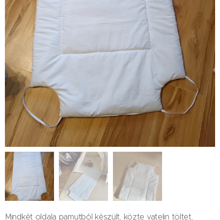
Mindkét oldala pamutból kèszült, közte vatelin töltet,