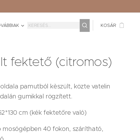
VÁBBIAK
KOSÁR
lt fektető (citromos)
oldala pamutból kèszült, közte vatelin
oldalán gumikkal rögzített.
2*130 cm (kék fektetőre való)
 mosógépben 40 fokon, szárítható,
ó.