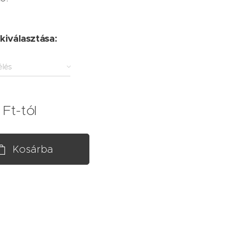
 kiválasztása:
élés
Ft
-tól
Kosárba