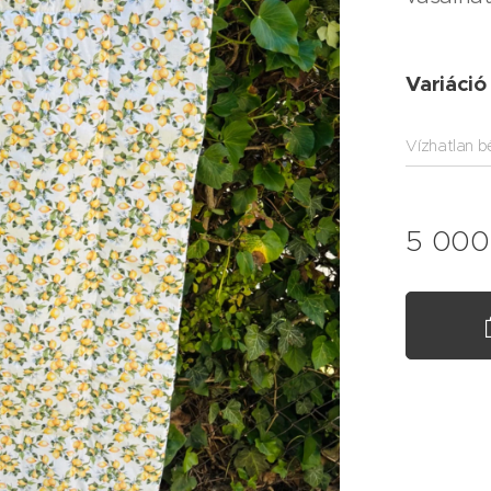
Variáció
Vízhatlan b
5 000