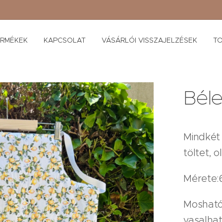
ERMÉKEK
KAPCSOLAT
VÁSÁRLÓI VISSZAJELZÉSEK
TO
Béle
Mindkét 
töltet, 
Mérete:6
Mosható
vasalhat